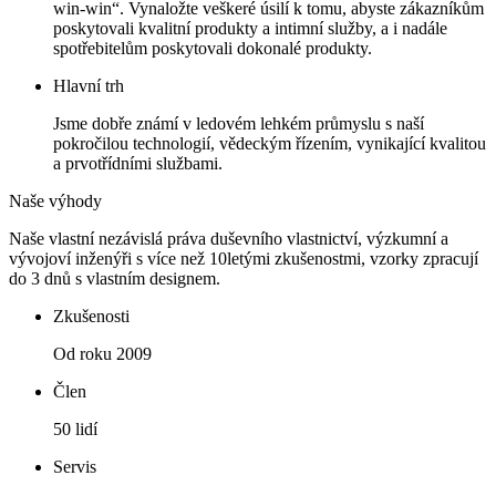
win-win“. Vynaložte veškeré úsilí k tomu, abyste zákazníkům
poskytovali kvalitní produkty a intimní služby, a i nadále
spotřebitelům poskytovali dokonalé produkty.
Hlavní trh
Jsme dobře známí v ledovém lehkém průmyslu s naší
pokročilou technologií, vědeckým řízením, vynikající kvalitou
a prvotřídními službami.
Naše výhody
Naše vlastní nezávislá práva duševního vlastnictví, výzkumní a
vývojoví inženýři s více než 10letými zkušenostmi, vzorky zpracují
do 3 dnů s vlastním designem.
Zkušenosti
Od roku 2009
Člen
50 lidí
Servis