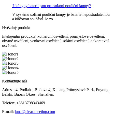
Jaké typy baterií jsou pro solární pouliční lampy?
V systému solární pouliční lampy je baterie nepostradatelnou
a klíčovou součástí. Je zo...
Hvězdný produkt
Inteligentní produkty, komerční osvětlení, průmyslové osvětlení,
obytné osvětlení, venkovní osvětlení, solární osvětlení, dekorativní
osvětlení.
Kontaktujte nás
Adresa: 4. Podlaha, Budova 4, Xintang Průmyslové Park, Fuyong
Baishi, Baoan Okres, Shenzhen.
Telefon: +8613798343469
E-mail:
luna@clear-meeting.com