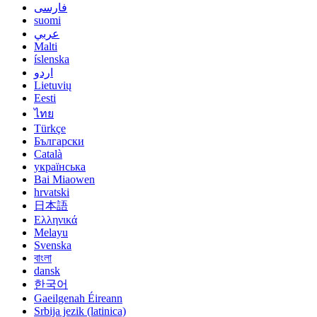
فارسی
suomi
عربي
Malti
íslenska
اردو
Lietuvių
Eesti
ไทย
Türkçe
Български
Català
українська
Bai Miaowen
hrvatski
日本語
Ελληνικά
Melayu
Svenska
বাংলা
dansk
한국어
Gaeilgenah Éireann
Srbija jezik (latinica)