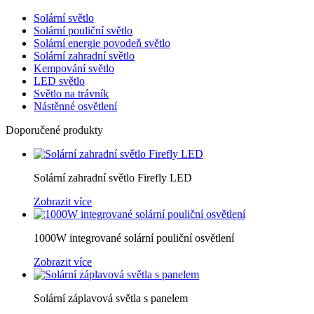
Solární světlo
Solární pouliční světlo
Solární energie povodeň světlo
Solární zahradní světlo
Kempování světlo
LED světlo
Světlo na trávník
Nástěnné osvětlení
Doporučené produkty
Solární zahradní světlo Firefly LED
Zobrazit více
1000W integrované solární pouliční osvětlení
Zobrazit více
Solární záplavová světla s panelem