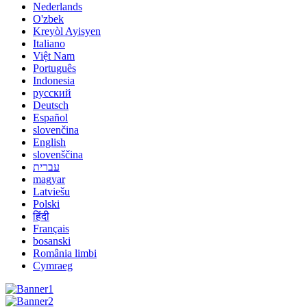
Nederlands
O'zbek
Kreyòl Ayisyen
Italiano
Việt Nam
Português
Indonesia
русский
Deutsch
Español
slovenčina
English
slovenščina
עברית
magyar
Latviešu
Polski
हिंदी
Français
bosanski
România limbi
Cymraeg