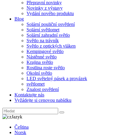
Přepravní novinky
Novinky z výstavy
Vydání nového produktu
Blog
Solární pouliční osvětlení
Solární světlomet
Solární zahradní světlo
Světlo na trávník
Světlo z optických vláken
Kempingové světlo
Nástěnné světlo
Krajina světlo
Rostlina roste světlo
Okolní světlo
LED světelný pásek a provázek
světlomet
Znalost osvětlení
Kontaktujte nás
Vyžádejte si cenovou nabídku
Jazyk
Čeština
Norsk