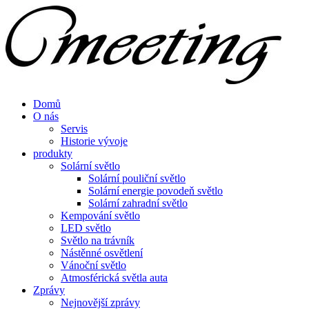
Domů
O nás
Servis
Historie vývoje
produkty
Solární světlo
Solární pouliční světlo
Solární energie povodeň světlo
Solární zahradní světlo
Kempování světlo
LED světlo
Světlo na trávník
Nástěnné osvětlení
Vánoční světlo
Atmosférická světla auta
Zprávy
Nejnovější zprávy