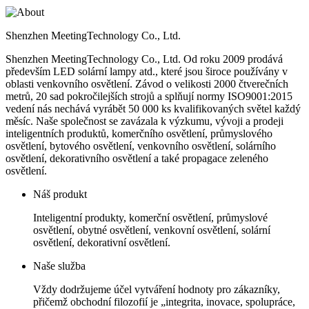
Shenzhen MeetingTechnology Co., Ltd.
Shenzhen MeetingTechnology Co., Ltd. Od roku 2009 prodává
především LED solární lampy atd., které jsou široce používány v
oblasti venkovního osvětlení. Závod o velikosti 2000 čtverečních
metrů, 20 sad pokročilejších strojů a splňují normy ISO9001:2015
vedení nás nechává vyrábět 50 000 ks kvalifikovaných světel každý
měsíc. Naše společnost se zavázala k výzkumu, vývoji a prodeji
inteligentních produktů, komerčního osvětlení, průmyslového
osvětlení, bytového osvětlení, venkovního osvětlení, solárního
osvětlení, dekorativního osvětlení a také propagace zeleného
osvětlení.
Náš produkt
Inteligentní produkty, komerční osvětlení, průmyslové
osvětlení, obytné osvětlení, venkovní osvětlení, solární
osvětlení, dekorativní osvětlení.
Naše služba
Vždy dodržujeme účel vytváření hodnoty pro zákazníky,
přičemž obchodní filozofií je „integrita, inovace, spolupráce,